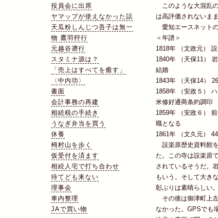
役員会に出席
このような大混乱の
ヤマップが使えなかった話
は高評価されないま
天瓜粉しんじつ吾子は無一
愛知エースネットの
物 鷹羽狩行
＜年譜＞
元越谷遡行
1818年 （文政元）
スタミナ源は？
1840年 （天保11
「売上はすべてを癒す」
結婚
〈中内功〉
1843年 （天保14）
書面
1858年 （安政５）
会計事務の再建
米修好通商条約調印
相続税の手続き
1859年 （安政６）
うなぎ弁当を買う
職となる
休養
1861年 （文久元） 
栂村山を歩く
設楽原歴史資料館を
仮受付を済ます
た。この寺は設楽原
相続人宅で打ち合わせ
されているそうだ。
待てども来ない
もいう。そして大き
理事会
彰ぶりは素晴らしい
車内整理
その後は御津町上左
JAで買い物
なかった。GPSでも