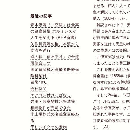
ませる。館内に入っ
色々解説してくれてパ
最近の記事
購入（300円）した。
青木厚著『「空腹」は最高
解説された中で、安
の健康習慣 ホルミシスが
問題に巻き込まれた
人生を変える (PHP新書)
が自主的に進めて良
矢作川源流の柳川本流から
夷派を退けて天皇の
支流を遡行
のに蟄居とはの疑問
道の駅「信州平谷」で合流
井伊直弼は歴史に残
研修会二つ
しまったことで尊王
固定資産税と高齢者医療保
これを抑え込むため
険料納付
科全書は「1858年
猛暑40℃
なおすけ)による尊攘
会社訪問
件。幕末の尊攘運動
エアコン付けっぱなし
そして2年後、「桜田
共用・各室雑排水管清掃
7年）3月3日に、江
相続物件が売却できた
ある井伊直弼が、水
非上場株式の名義変更終わ
殺された事件です。
る
井伊直弼の政治に対
干しシイタケの煮物
す。 （AI）