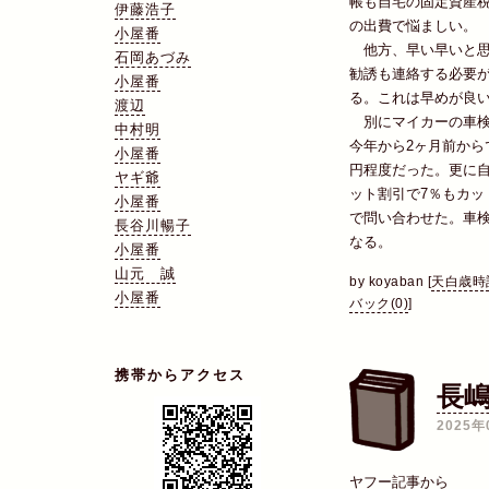
帳も自宅の固定資産税
伊藤浩子
の出費で悩ましい。
小屋番
他方、早い早いと思
石岡あづみ
勧誘も連絡する必要が
小屋番
る。これは早めが良
渡辺
別にマイカーの車検
中村明
今年から2ヶ月前から
小屋番
円程度だった。更に自
ヤギ爺
ット割引で7％もカッ
小屋番
で問い合わせた。車検
長谷川暢子
なる。
小屋番
山元 誠
by
koyaban
[
天白歳時
小屋番
バック(0)
]
携帯からアクセス
長嶋
2025年
ヤフー記事から