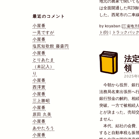
地元の農家で聞いて
は全面開通したR23
した。西尾市の二車
最近のコメント
小屋番
by
koyaban
[
三遠地方
一見ですが
ト(0)
｜
トラックバック(
小屋番
塩尻短歌館 藤森円
小屋番
法
とりあたま
領
（未記入）
り
2025年
小屋番
今朝から役所、銀行
西澤實
法務局名東出張所へ
小屋番
銀行預金の解約、相
三上勝昭
突破。一方で被相続
小屋番
とが決まった。売却
原田 久美
ません。
小屋番
本代、結社の会費、
あやたろう
すると自動車税も振
小屋番