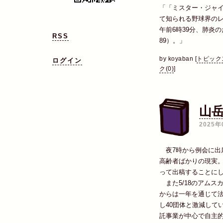
「「ミスター・ジャ
て知られる野球界のレ
午前6時39分、肺炎
RSS
89）。」
by
koyaban
[
トピック
ログイン
ク(0)
]
山
2025年
夜7時から例会に出
高齢者ばかりの現実
って出稿することに
また5/18のアムス
からは一年を通じて
し40団体と激減して
託事業が中心で自主