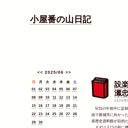
小屋番の山日記
<<
2025/06
>>
日
月
火
水
木
金
土
設
01
02
03
04
05
06
07
瀬
08
09
10
11
12
13
14
2025年
15
16
17
18
19
20
21
5/31の午前中に足助
22
23
24
25
26
27
28
由で新城市に向かっ
原歴史資料館が目的
29
30
まずは入口の前に建