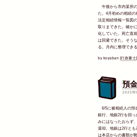
午後から市内某所の
た。4月初めの相続の
法定相続情報一覧図
取りまできた。確か
化していた。死亡直
は回避できた。そう
る。月内に整理でき
by
koyaban
[
行政書士
預
2025年
6/5に被相続人の預
銀行、地銀2行を回っ
みにはなったおらず、
退却。地銀は2行とも
は本店からの書類が