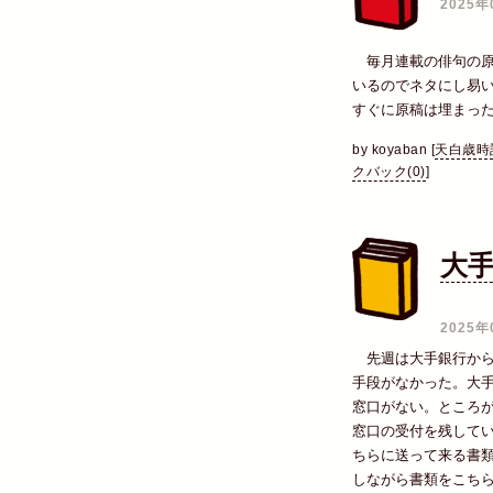
2025年
毎月連載の俳句の原
いるのでネタにし易
すぐに原稿は埋まっ
by
koyaban
[
天白歳時
クバック(0)
]
大
―
2025年
先週は大手銀行から
手段がなかった。大
窓口がない。ところ
窓口の受付を残して
ちらに送って来る書
しながら書類をこち