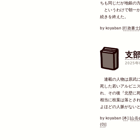
ちも同じだが地銀の
というわけで朝一か
続きを終えた。
by
koyaban
[
行政書士
支
2025年
連載の人物は原武に
死した若いアルピニ
れ、その後『北壁に
相当に枝葉は落とさ
よほどの人脈がない
by
koyaban
[
本
]
[
山岳
(0)
]