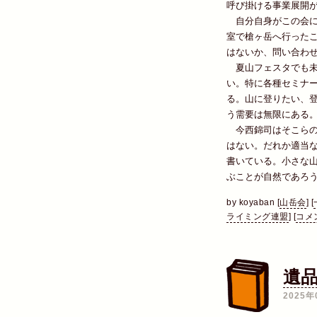
呼び掛ける事業展開
自分自身がこの会に
室で槍ヶ岳へ行った
はないか、問い合わ
夏山フェスタでも未
い。特に各種セミナ
る。山に登りたい、
う需要は無限にある
今西錦司はそこらの
はない。だれか適当
書いている。小さな
ぶことが自然であろ
by
koyaban
[
山岳会
]
[
ライミング連盟
]
[
コメン
遺
2025年